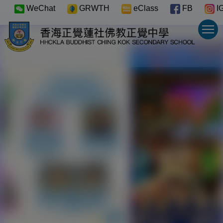
WeChat
GRWTH
eClass
FB
I