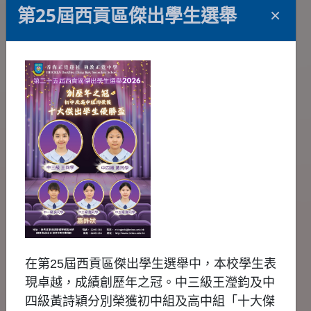
第25屆西貢區傑出學生選舉
×
「慶祝回歸29周年香港精英牆球大
賽」頒獎典禮
2026年7月
在第25屆西貢區傑出學生選舉中，本校學生表
現卓越，成績創歷年之冠。中三級王瀅鈞及中
四級黃詩穎分別榮獲初中組及高中組「十大傑