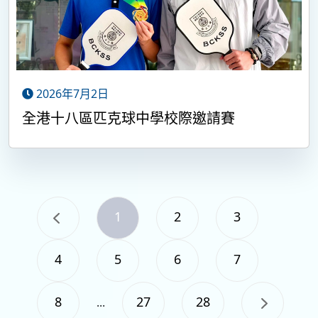
2026年7月2日
全港十八區匹克球中學校際邀請賽
1
2
3
4
5
6
7
8
27
28
...