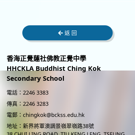
返 回
香海正覺蓮社佛教正覺中學
HHCKLA Buddhist Ching Kok
Secondary School
電話：
2246 3383
傳真：
2246 3283
電郵：
chingkok@bckss.edu.hk
地址：
新界將軍澳調景嶺翠嶺路38號
38 CHUI LING ROAD, TIU KENG LENG, TSEUNG