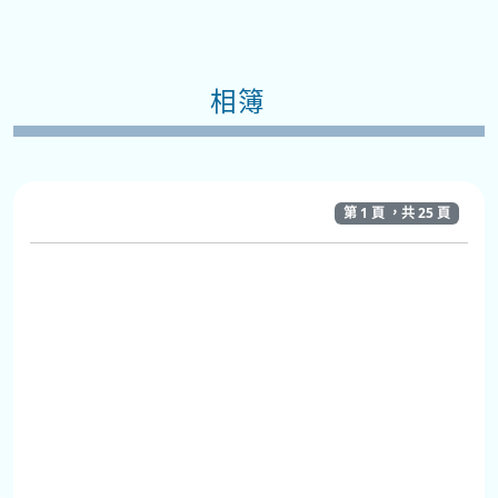
相簿
第 1 頁 ，共 25 頁