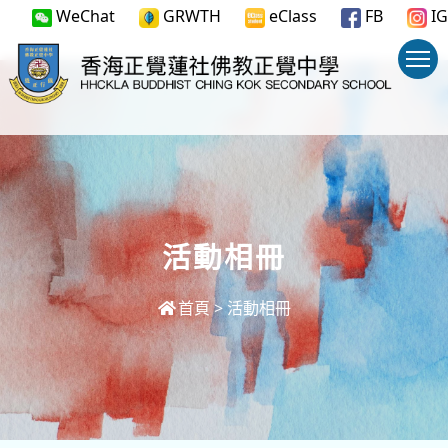
WeChat
GRWTH
eClass
FB
IG
活動相冊
首頁
>
活動相冊