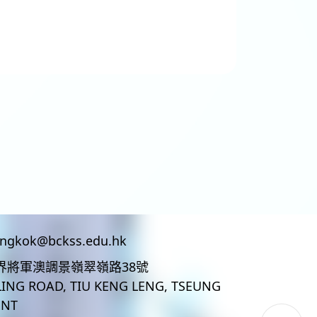
ingkok@bckss.edu.hk
界將軍澳調景嶺翠嶺路38號
LING ROAD, TIU KENG LENG, TSEUNG
 NT