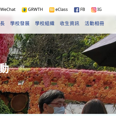
WeChat
GRWTH
eClass
FB
IG
長
學校發展
學校組織
收生資訊
活動相冊
動