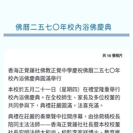
佛曆二五七〇年校內浴佛慶典
共 18 張相片
香海正覺蓮社佛教正覺中學慶祝佛曆二五七〇年
校內浴佛慶典圓滿舉行
本校於五月二十一日（星期四）在禮堂隆重舉行
校內浴佛慶典。在全校師生、家長及多位校董的
共同參與下，典禮莊嚴圓滿，法喜充滿。
典禮在莊嚴的奏樂聲中拉開序幕，由徐菀楠校長
陪同主法法師——香海正覺蓮社社長暨本校校董
社長宏明法師大和尚、校監李家祥博士、教育推