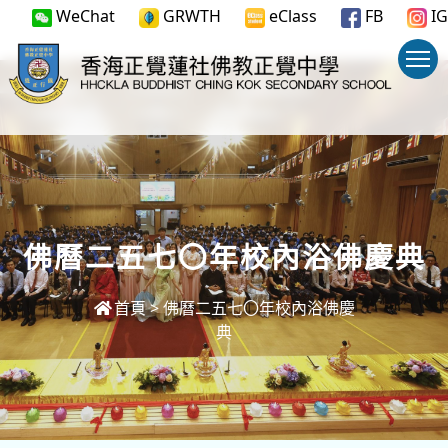
WeChat
GRWTH
eClass
FB
IG
佛曆二五七〇年校內浴佛慶典
首頁
>
佛曆二五七〇年校內浴佛慶
典