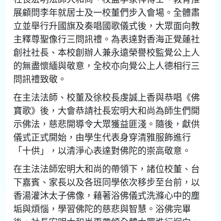
展顧問李年就居士及一校董們步入會場。全體肅
立並舉行升國旗及奏唱國歌儀式後，大眾面向教
主釋尊聖像行三問訊禮。為表達對香海正覺蓮社
創社社長、本校創辦人兼永遠榮譽校監覺公上人
的無盡懷緬與敬意，全校亦向覺公上人德相行三
問訊禮致敬。
在主法法師、校董及徐校長虔誠上香與恭唱《佛
寶歌》後，大會恭請社長宏明大和尚為師生們開
示佛法，慈悲開導令大眾獲益匪淺。隨後，獻供
儀式正式開始，由學生代表身穿清雅服飾進行
「十供」，以清淨心表達對佛陀的崇高敬意。
在主法法師宏明大和尚的帶領下，諸位校董、台
下嘉賓、家長以及各班同學依次移步至台前，以
香湯灌沐太子佛像，藉著浴佛儀式洗滌心中的塵
垢與煩惱，學習佛陀的慈悲與智慧。浴佛完畢