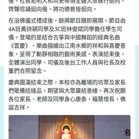
後，社長宏明大和尚更帶領全體大眾進行迴向，
齊聲唸誦迴向偈，將功德普皆迴向。
在浴佛儀式禮成後，餘興節目隨即展開。節目由
4A班黃詩穎同學及3C班林俊斌同學擔任學生司
儀。登場的是結合古箏與中國舞蹈的經典名曲
《雲慶》，樂曲描繪出江南水鄉的祥和與喜慶景
象，呈現了動靜相融的藝術美感。表演結束後，
全體演出同學、司儀及後台工作人員與社長及校
董們合照留念。
慶典圓滿結束之際，本校亦為離場的坊眾及家長
們敬備結緣品，期望與大眾廣結善緣。再次祝願
各位家長、老師及同學身心康泰，福慧增長，佛
誕吉祥。