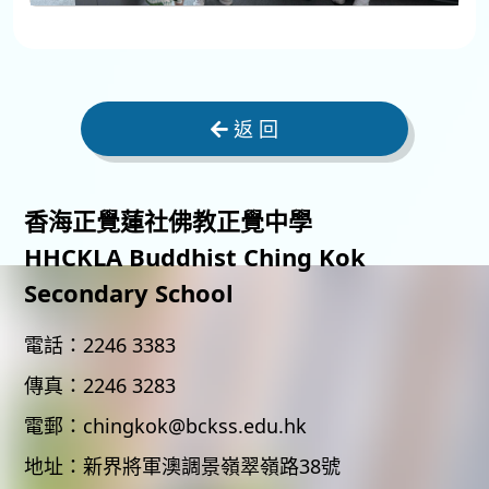
返 回
香海正覺蓮社佛教正覺中學
HHCKLA Buddhist Ching Kok
Secondary School
電話：
2246 3383
傳真：
2246 3283
電郵：
chingkok@bckss.edu.hk
地址：
新界將軍澳調景嶺翠嶺路38號