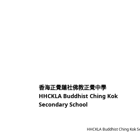
香海正覺蓮社佛教正覺中學
HHCKLA Buddhist Ching Kok
Secondary School
HHCKLA Buddhist Ching Kok S