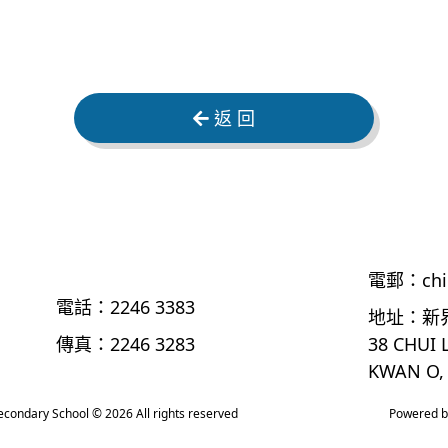
返 回
電郵：
ch
電話：
2246 3383
地址：
新
傳真：
2246 3283
38 CHUI 
KWAN O,
econdary School
© 2026 All rights reserved
Powered 