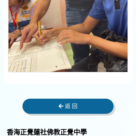
返 回
香海正覺蓮社佛教正覺中學