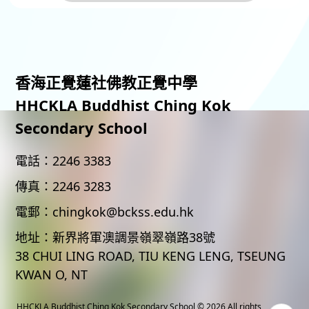
香海正覺蓮社佛教正覺中學
HHCKLA Buddhist Ching Kok
Secondary School
電話：
2246 3383
傳真：
2246 3283
電郵：
chingkok@bckss.edu.hk
地址：
新界將軍澳調景嶺翠嶺路38號
38 CHUI LING ROAD, TIU KENG LENG, TSEUNG
KWAN O, NT
HHCKLA Buddhist Ching Kok Secondary School
© 2026 All rights