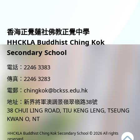
香海正覺蓮社佛教正覺中學
HHCKLA Buddhist Ching Kok
Secondary School
電話：
2246 3383
傳真：
2246 3283
電郵：
chingkok@bckss.edu.hk
地址：
新界將軍澳調景嶺翠嶺路38號
38 CHUI LING ROAD, TIU KENG LENG, TSEUNG
KWAN O, NT
HHCKLA Buddhist Ching Kok Secondary School
© 2026 All rights
reserved