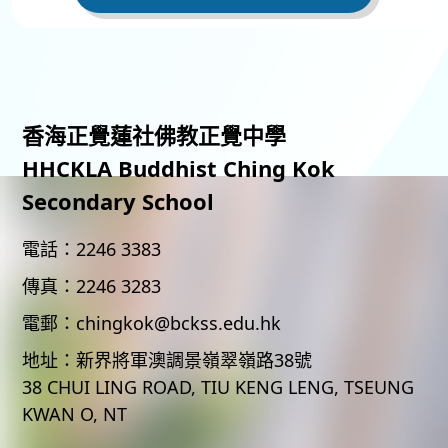
香海正覺蓮社佛教正覺中學
HHCKLA Buddhist Ching Kok
Secondary School
電話：
2246 3383
傳真：
2246 3283
電郵：
chingkok@bckss.edu.hk
地址：
新界將軍澳調景嶺翠嶺路38號
38 CHUI LING ROAD, TIU KENG LENG, TSEUNG
KWAN O, NT