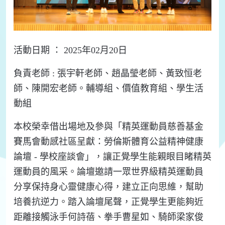
活動日期 ： 2025年02月20日
負責老師 :
張
宇
軒
老師
、
趙
晶
瑩
老師
、
黃
致
恒
老
師
、
陳
開
宏
老師
。
輔
導
組
、
價
值
教育
組
、
學
生
活
動
組
本校榮幸借出場地及參與「精英運動員慈善基金
賽馬會動感社區呈獻：勞倫斯體育公益精神健康
論壇 - 學校座談會」，讓正覺學生能親眼目睹精英
運動員的風采。論壇邀請一眾世界級精英運動員
分享保持身心靈健康心得，建立正向思維，幫助
培養抗逆力。踏入論壇尾聲，正覺學生更能夠近
距離接觸泳手何詩蓓、拳手曹星如、騎師梁家俊