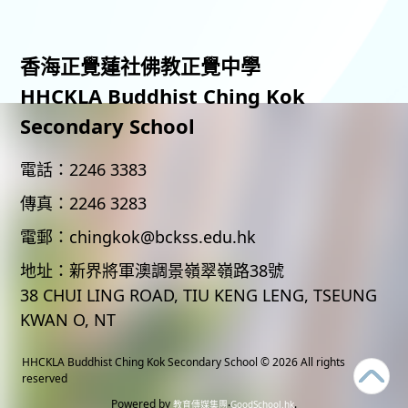
香海正覺蓮社佛教正覺中學
HHCKLA Buddhist Ching Kok
Secondary School
電話：
2246 3383
傳真：
2246 3283
電郵：
chingkok@bckss.edu.hk
地址：
新界將軍澳調景嶺翠嶺路38號
38 CHUI LING ROAD, TIU KENG LENG, TSEUNG
KWAN O, NT
HHCKLA Buddhist Ching Kok Secondary School
© 2026 All rights
reserved
Powered by
‧
.
教育傳媒集團
GoodSchool.hk