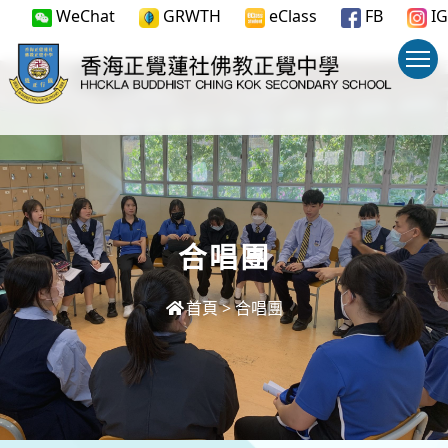
WeChat
GRWTH
eClass
FB
IG
合唱團
首頁
>
合唱團