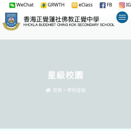
WeChat
GRWTH
eClass
FB
IG
星級校園
首頁
>
學校發展