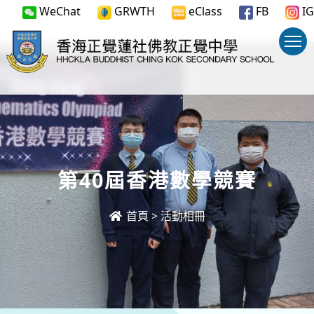
WeChat
GRWTH
eClass
FB
IG
第40屆香港數學競賽
首頁
>
活動相冊