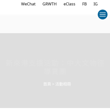
WeChat
GRWTH
eClass
FB
IG
新來港支援活動：中大文物徑
導賞團
首頁
>
活動相冊