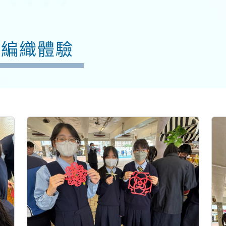
蜢編織體驗