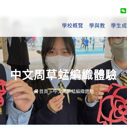
學校概覽
學與教
學生成
中文周草蜢編織體驗
首頁
>
中文周草蜢編織體驗