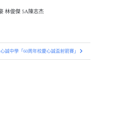
豪
林俊傑
5A
陳志杰
心誠中學「60周年校慶心誠盃射箭賽」