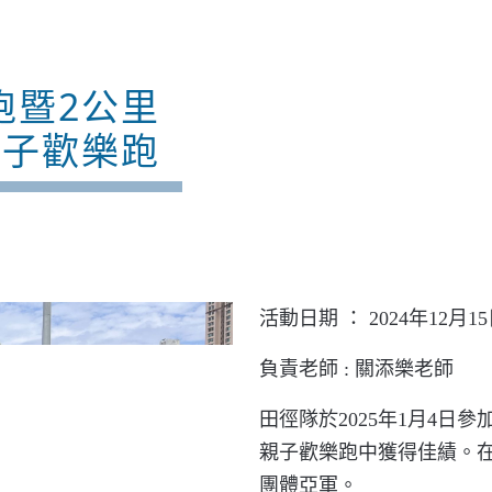
跑暨2公里
親子歡樂跑
活動日期 ： 2024年12月1
負責老師 :
關添樂
老師
田徑隊於
2025
年
1
月
4
日參
親子歡樂跑中獲得佳績。
團體亞軍。