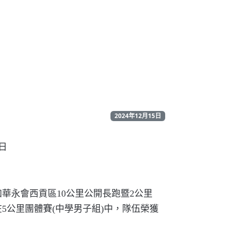
2024年12月15日
5日
加華永會西貢區
10
公里公開長跑暨
2
公里
在
5
公里團體賽
(
中學男子組
)
中，隊伍榮獲