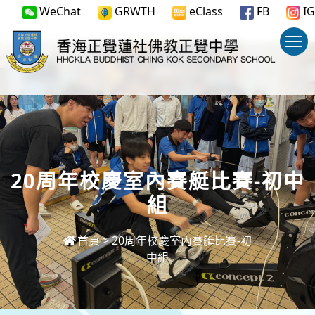
WeChat
GRWTH
eClass
FB
IG
20周年校慶室內賽艇比賽-初中
組
首頁
>
20周年校慶室內賽艇比賽-初
中組