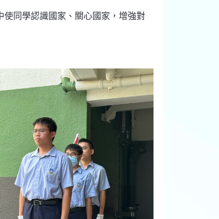
中使同學認識國家、關心國家，增強對