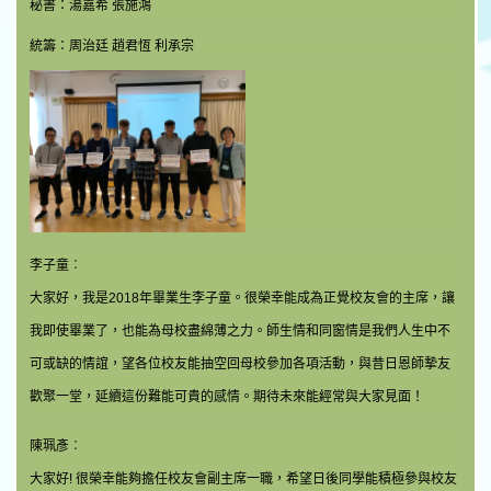
秘書：湯嘉希 張施鴻
統籌：周治廷 趙君恆 利承宗
李子童︰
大家好，我是2018年畢業生李子童。很榮幸能成為正覺校友會的主席，讓
我即使畢業了，也能為母校盡綿薄之力。師生情和同窗情是我們人生中不
可或缺的情誼，望各位校友能抽空回母校參加各項活動，與昔日恩師摯友
歡聚一堂，延續這份難能可貴的感情。期待未來能經常與大家見面！
陳珮彥︰
大家好! 很榮幸能夠擔任校友會副主席一職，希望日後同學能積極參與校友