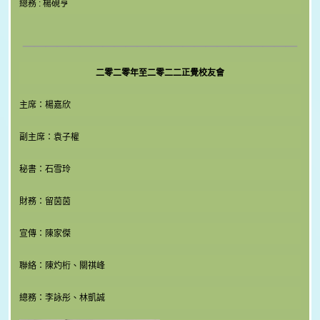
總務 : 楊硯亨
________________________
二零二零年至二零二二正覺校友會
主席：楊嘉欣
副主席：袁子權
秘書：石雪玲
財務：留茵茵
宣傳：陳家傑
聯絡：陳灼桁、關祺峰
總務：李詠彤、林凱誠