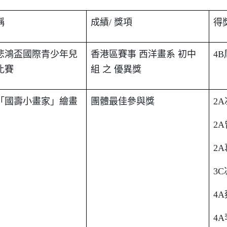
稱
成績
/
獎項
得
悲鴻盃國際青少年兒
香港區賽事
西洋畫系
初中
4B
比賽
組
之
優異獎
「國壽小畫家」繪畫
團體最佳參與獎
2A
2A
2A
3C
4A
4A