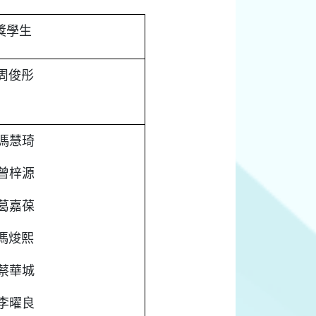
獎學生
周俊彤
馮慧琦
曾梓源
葛嘉葆
馮焌熙
蔡華城
李曜良