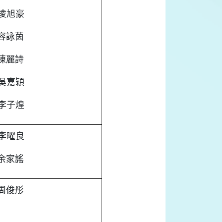
凌旭豪
容詠茵
陳麗詩
吳嘉穎
李子煌
李曜良
余家謠
周俊彤