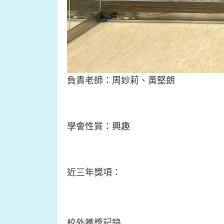
負責
老師：
周妙莉、黃
堅
朗
學會
性質：
興趣
近三年
獎項：
校外獲獎記錄