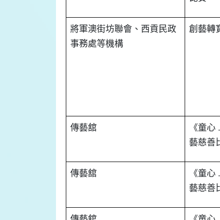
將軍澳街坊聯會、西貢民政
創藝轉
事務處等機構
傳藝舘
《童心
藝慈善
傳藝舘
《童心
藝慈善
傳藝舘
《童心