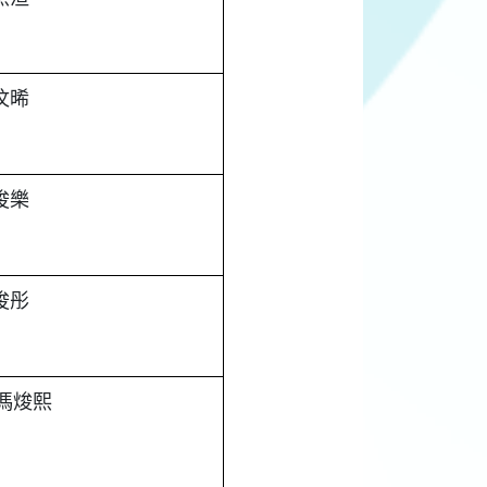
汶晞
俊樂
俊彤
馮焌熙