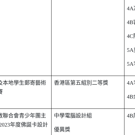
4A
4B
4C
5A
5A
及本地學生郵寄藝術
香港區第五組別二等獎
4A
賽
4B
教聯合會青少年團主
中學電腦設計組
4B
2023
年度佛誕卡設計
優異獎