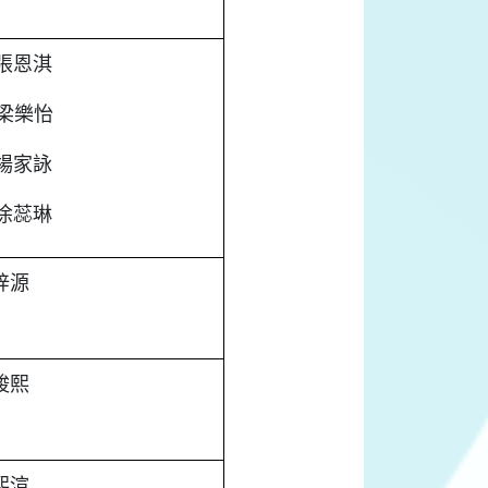
張恩淇
梁樂怡
楊家詠
凃蕊琳
梓源
焌熙
熙渲