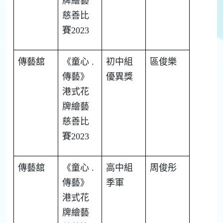
牌繪藝
慈善比
賽
2023
傳藝舘
《童心
.
初中組
區俊樂
傳藝》
優異獎
港式花
牌繪藝
慈善比
賽
2023
傳藝舘
《童心
.
高中組
周俊彤
傳藝》
季軍
港式花
牌繪藝