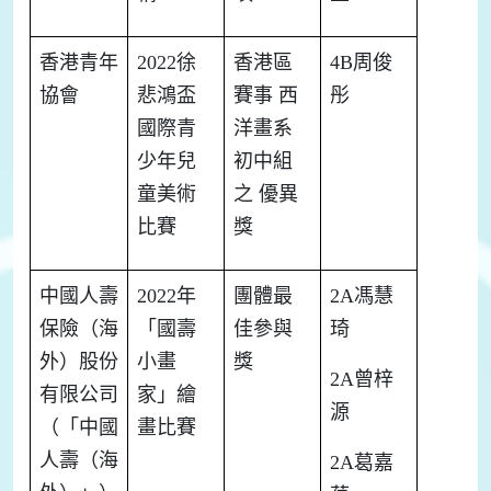
香港青年
2022
徐
香港區
4B
周俊
協會
悲鴻盃
賽事
西
彤
國際青
洋畫系
少年兒
初中組
童美術
之
優異
比賽
獎
中國人壽
2022
年
團體最
2A
馮慧
保險（海
「國壽
佳參與
琦
外）股份
小畫
獎
2A
曾梓
有限公司
家」繪
源
（「中國
畫比賽
人壽（海
2A
葛嘉