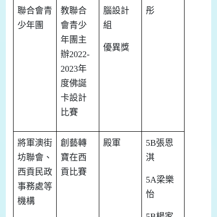
聯合會青
教聯合
腦設計
彤
少年團
會青少
組
年團主
優異獎
辦
2022-
2023
年
度佛誕
卡設計
比賽
將軍澳街
創藝轉
殿軍
5B
張恩
坊聯會、
寶在西
淇
西貢民政
貢比賽
5A
梁樂
事務處等
怡
機構
5B
楊家