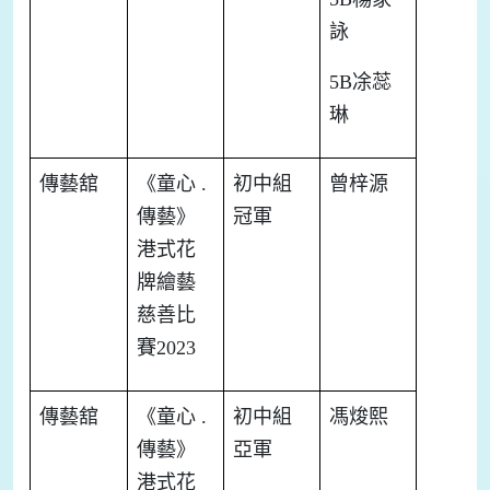
詠
5B
凃蕊
琳
傳藝舘
《童心
.
初中組
曾梓源
傳藝》
冠軍
港式花
牌繪藝
慈善比
賽
2023
傳藝舘
《童心
.
初中組
馮焌熙
傳藝》
亞軍
港式花