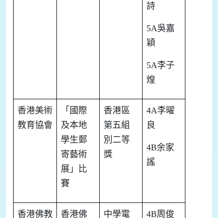
詩
5A
吳嘉
穎
5A
李子
煌
香港美術
「國際
香港區
4A
李曜
教育協會
及本地
第五組
良
學生郵
別二等
4B
余家
寄藝術
獎
謠
展」比
賽
香港佛教
香港佛
中學電
4B
周俊