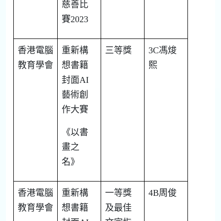
慈善比
賽
2023
香港電腦
重新構
三等獎
3C
馮焌
教育學會
想書籍
熙
封面
AI
藝術創
作大賽
《以書
畫之
名》
香港電腦
重新構
一等獎
4B
周俊
教育學會
想書籍
及最佳