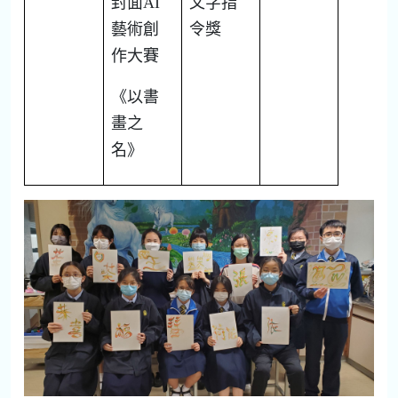
封面
AI
文字指
藝術創
令獎
作大賽
《以書
畫之
名》