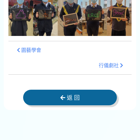
園藝學會
行儀劇社
返 回