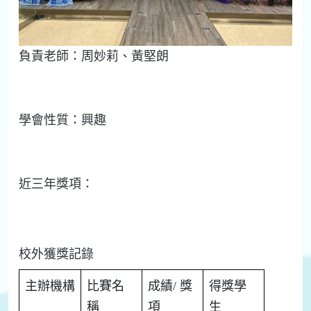
負責
老師：
周妙莉、黃
堅
朗
學會
性質：
興趣
近三年
獎項：
校外獲獎記錄
主辦機構
比賽名
成績
/
獎
得獎學
稱
項
生