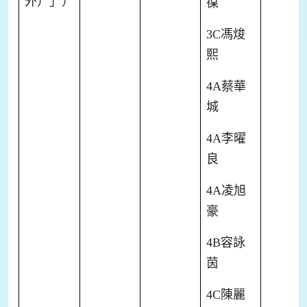
外）」）
葆
3C
馮焌
熙
4A
蔡華
城
4A
李曜
良
4A
凌旭
豪
4B
容詠
茵
4C
陳麗