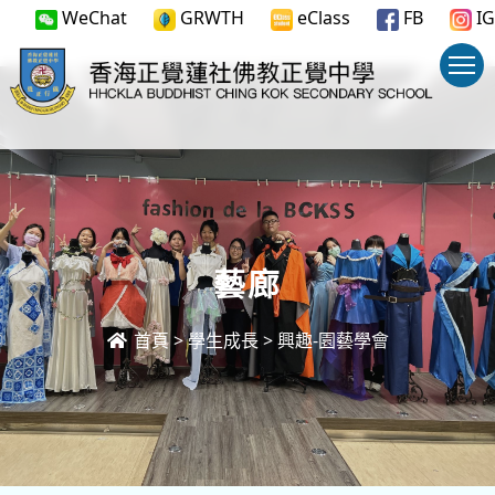
WeChat
GRWTH
eClass
FB
IG
藝廊
首頁
>
學生成長
>
興趣-園藝學會