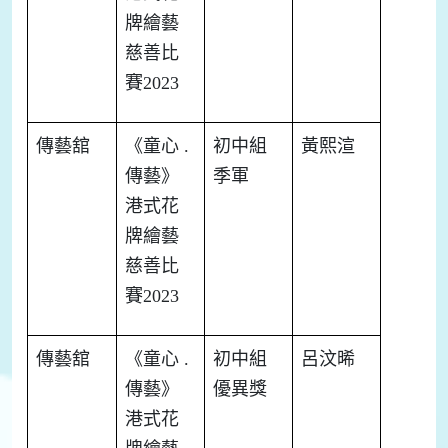
牌繪藝
慈善比
賽
2023
傳藝舘
《童心
.
初中組
黃熙渲
傳藝》
季軍
港式花
牌繪藝
慈善比
賽
2023
傳藝舘
《童心
.
初中組
呂汶晞
傳藝》
優異獎
港式花