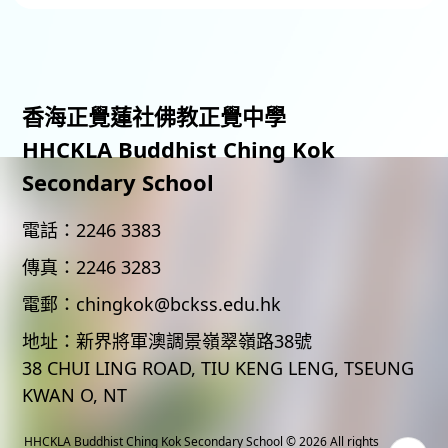
香海正覺蓮社佛教正覺中學
HHCKLA Buddhist Ching Kok
Secondary School
電話：
2246 3383
傳真：
2246 3283
電郵：
chingkok@bckss.edu.hk
地址：
新界將軍澳調景嶺翠嶺路38號
38 CHUI LING ROAD, TIU KENG LENG, TSEUNG
KWAN O, NT
HHCKLA Buddhist Ching Kok Secondary School
© 2026 All rights