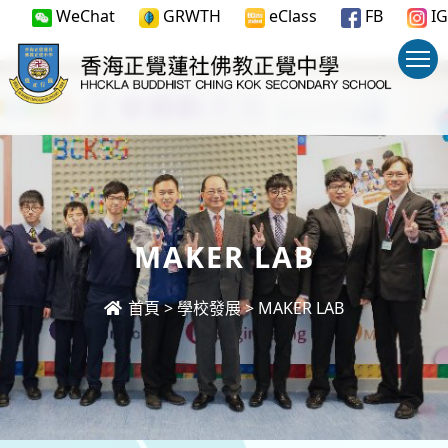
WeChat
GRWTH
eClass
FB
IG
MAKER LAB
首頁
>
學校發展
>
MAKER LAB