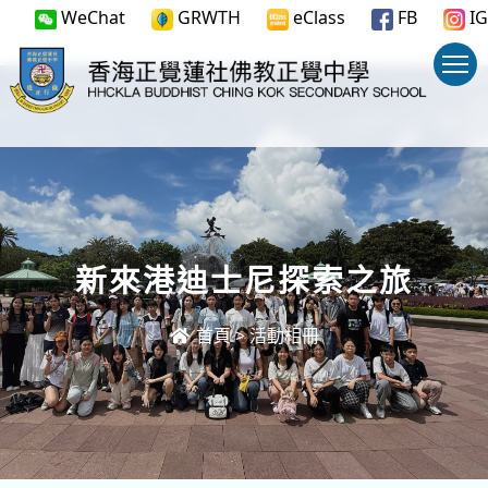
WeChat
GRWTH
eClass
FB
IG
新來港迪士尼探索之旅
首頁
>
活動相冊