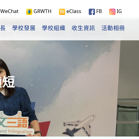
WeChat
GRWTH
eClass
FB
IG
長
學校發展
學校組織
收生資訊
活動相冊
鐘短