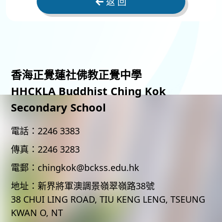
返 回
香海正覺蓮社佛教正覺中學
HHCKLA Buddhist Ching Kok
Secondary School
電話：
2246 3383
傳真：
2246 3283
電郵：
chingkok@bckss.edu.hk
地址：
新界將軍澳調景嶺翠嶺路38號
38 CHUI LING ROAD, TIU KENG LENG, TSEUNG
KWAN O, NT