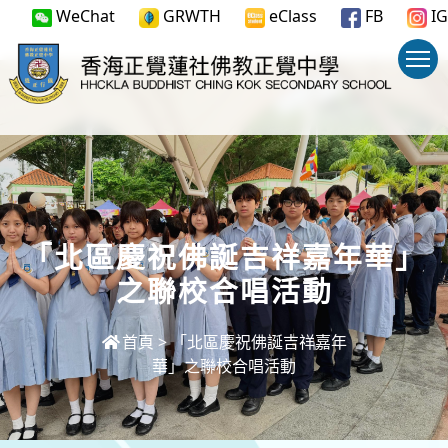
WeChat
GRWTH
eClass
FB
IG
「北區慶祝佛誕吉祥嘉年華」
之聯校合唱活動
首頁
>
「北區慶祝佛誕吉祥嘉年
華」之聯校合唱活動