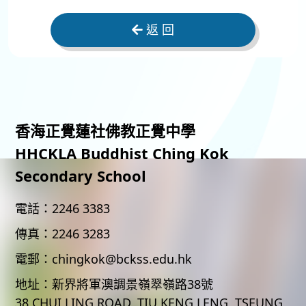
返 回
香海正覺蓮社佛教正覺中學
HHCKLA Buddhist Ching Kok
Secondary School
電話：
2246 3383
傳真：
2246 3283
電郵：
chingkok@bckss.edu.hk
地址：
新界將軍澳調景嶺翠嶺路38號
38 CHUI LING ROAD, TIU KENG LENG, TSEUNG