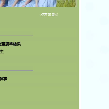
校友會會章
________
友校董選舉結果
生
________
會幹事