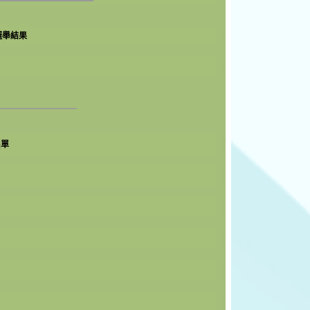
選舉結果
_______
名單