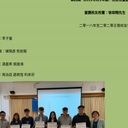
當選校友校董：徐琮翔先生
二零一八年至二零二零正覺校友
：李子童
席：陳珮彥 熊劍幫
：湯嘉希 張施鴻
：周治廷 趙君恆 利承宗