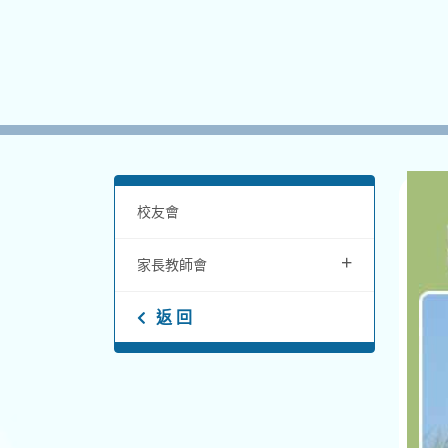
校友會
+
家長教師會
返 回