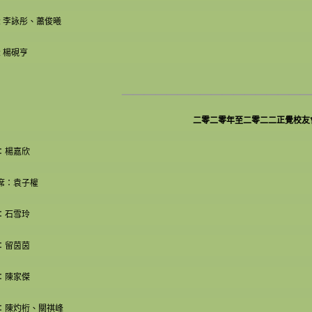
 : 李詠彤、蕭俊曦
: 楊硯亨
_________________
二零二零年至二零二二正覺校友
：楊嘉欣
席：袁子權
：石雪玲
：留茵茵
：陳家傑
：陳灼桁、關祺峰