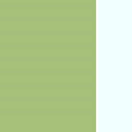
________