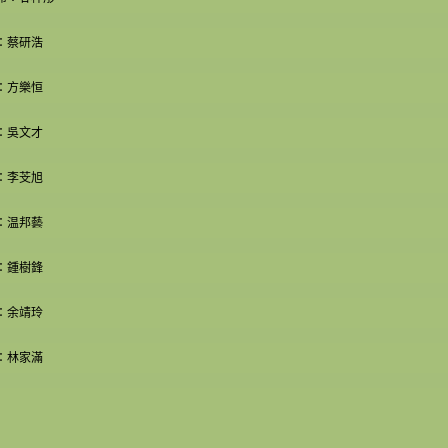
：蔡研浩
：方樂恒
：吳文才
：李芠旭
：温邦藝
：鍾樹鋒
：余靖玲
：林家滿
________________