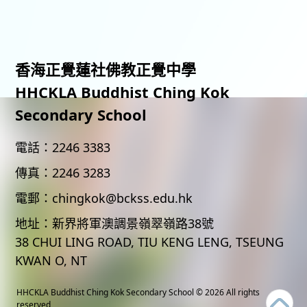
香海正覺蓮社佛教正覺中學
HHCKLA Buddhist Ching Kok
Secondary School
電話：
2246 3383
傳真：
2246 3283
電郵：
chingkok@bckss.edu.hk
地址：
新界將軍澳調景嶺翠嶺路38號
38 CHUI LING ROAD, TIU KENG LENG, TSEUNG
KWAN O, NT
HHCKLA Buddhist Ching Kok Secondary School
© 2026 All rights
reserved