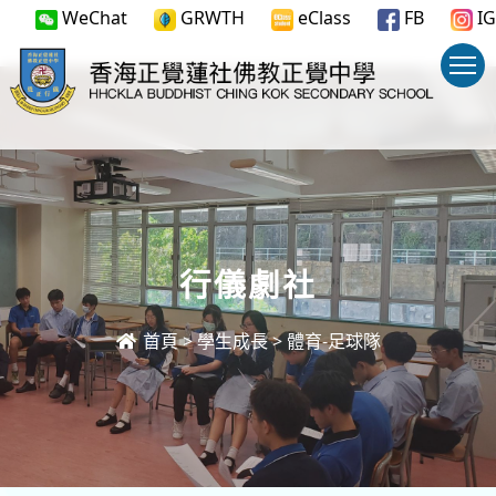
WeChat
GRWTH
eClass
FB
IG
行儀劇社
首頁
>
學生成長
>
體育-足球隊