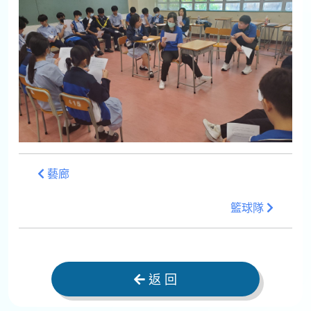
藝廊
籃球隊
返 回