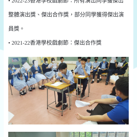
•
2022-23香港學校戲劇節：所有
演出同學獲
傑出
整體演出獎
、
傑出合作獎，部分同學
獲得傑出演
員獎。
•
202
1
-2
2
香港學校戲劇節：
傑出合作獎